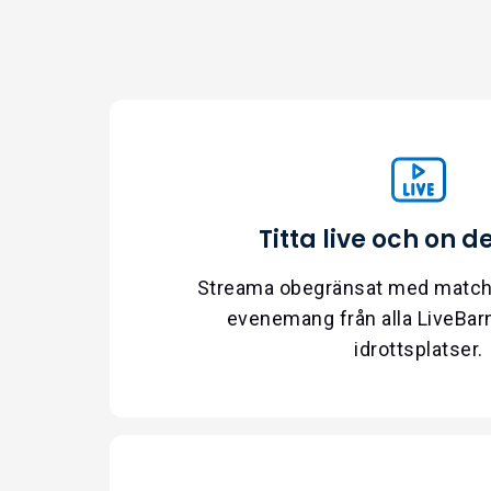
Titta live och on
Streama obegränsat med matche
evenemang från alla LiveBarn
idrottsplatser.