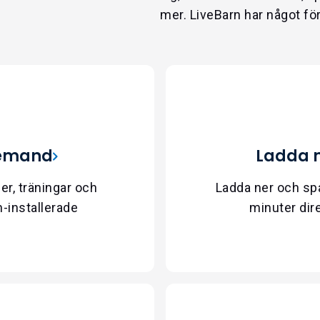
mer. LiveBarn har något för 
 demand
Ladda n
r, träningar och
Ladda ner och spa
-installerade
minuter direk