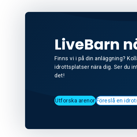
LiveBarn n
Finns vi i på din anläggning? Kolla
idrottsplatser nära dig. Ser du i
det!
Utforska arenor
Föreslå en idrot