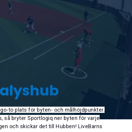
nalyshub
go-to plats för byten- och målhöjdpunkter.
 så bryter Sportlogiq ner byten för varje
gen och skickar det till Hubben! LiveBarns