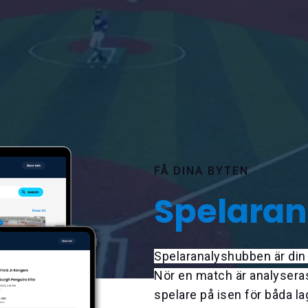
FÅ DINA BYTEN
Spelara
Spelaranalyshubben är din 
Nör en match är analyseras,
spelare på isen för båda la