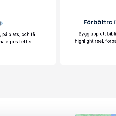
Förbättra 
g
Bygg upp ett bibl
 på plats, och få
highlight reel, förb
ia e-post efter