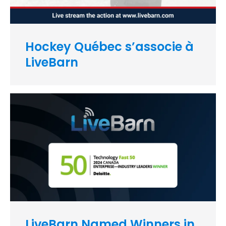
Hockey Québec s’associe à
LiveBarn
LiveBarn Named Winners in